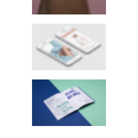
Branding
·
Web
Aqua
Branding
·
Web
F-mdls
Branding
·
Web