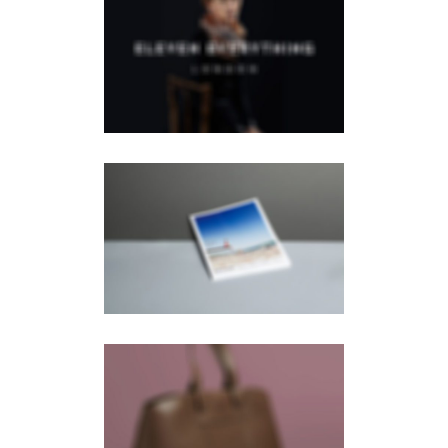
App Mockup
Mobile
·
Web
Monobrand Web
UI
Web
Handbags