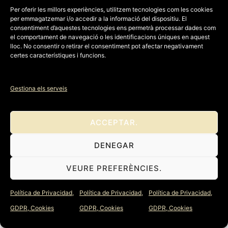
Per oferir les millors experiències, utilitzem tecnologies com les cookies
SISTEMAS DE CAPTURA DE DATOS
per emmagatzemar i/o accedir a la informació del dispositiu. El
consentiment d’aquestes tecnologies ens permetrà processar dades com
PERSONALES Y SU FINALIDAD
el comportament de navegació o les identificacions úniques en aquest
lloc. No consentir o retirar el consentiment pot afectar negativament
1) Formularios de suscripción a
certes característiques i funcions.
contenidos: dentro de la web hay
varios formularios para activar la
Gestiona els serveis
suscripción gestionada por MailChimp
con el fin de enviar campañas de
ACCEPTAR.
marketing por correo electrónico,
gestión de suscripciones y envío de
DENEGAR
boletines o noticias.
VEURE PREFERÈNCIES.
2) Formulario de contacto: Hay un
Política de Privacidad,
Política de Privacidad,
Política de Privacidad,
formulario de contacto tiene como
GDPR, Cookies
GDPR, Cookies
GDPR, Cookies
finalidad la respuesta de consultas,