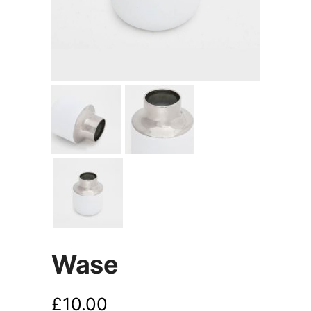
Wase
E
E
£
10.00