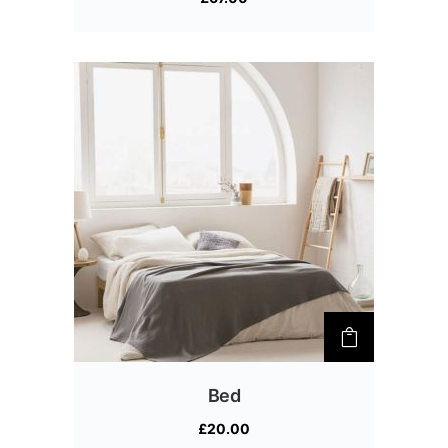
3.00
de 5
Bed
£
20.00