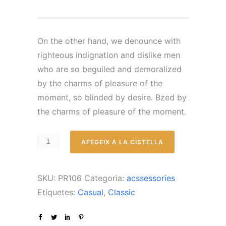
l
l
p
p
r
r
On the other hand, we denounce with
e
e
righteous indignation and dislike men
u
u
who are so beguiled and demoralized
o
a
by the charms of pleasure of the
r
c
moment, so blinded by desire. Bzed by
i
t
the charms of pleasure of the moment.
g
u
i
a
AFEGEIX A LA CISTELLA
n
l
a
é
l
s
SKU:
PR106
Categoria:
acssessories
e
:
Etiquetes:
Casual
,
Classic
r
£
a
1