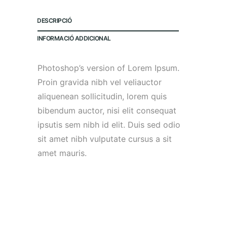
:
0
£
.
DESCRIPCIÓ
3
0
INFORMACIÓ ADDICIONAL
2
0
.
.
Photoshop’s version of Lorem Ipsum.
0
Proin gravida nibh vel veliauctor
0
aliquenean sollicitudin, lorem quis
.
bibendum auctor, nisi elit consequat
ipsutis sem nibh id elit. Duis sed odio
sit amet nibh vulputate cursus a sit
amet mauris.